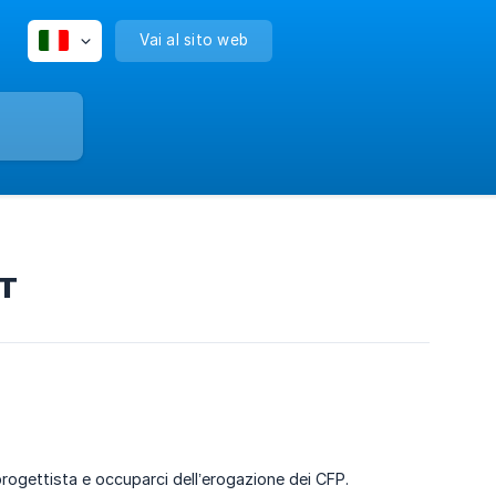
Vai al sito web
UT
ogettista e occuparci dell’erogazione dei CFP.